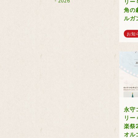
2026
リー
角の
ルガ
お知
永守
リー
楽祭
オル