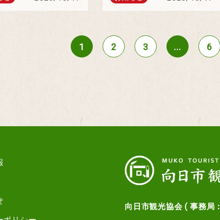
1
2
3
...
6
報
せ
向日市観光協会 ( 事務局
ーポリシー