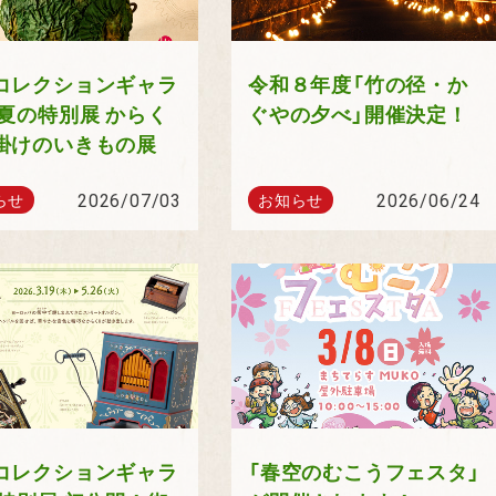
コレクションギャラ
令和８年度「竹の径・か
 夏の特別展 からく
ぐやの夕べ」開催決定！
掛けのいきもの展
2026/07/03
2026/06/24
らせ
お知らせ
コレクションギャラ
「春空のむこうフェスタ」