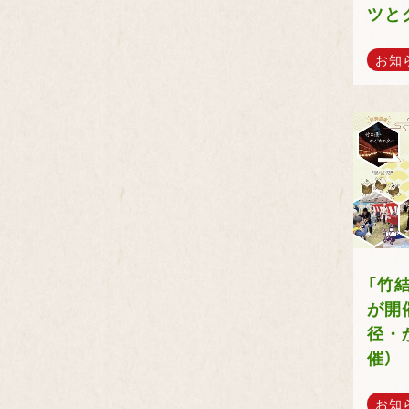
ツと
お知
「竹結
が開
径・
催）
お知