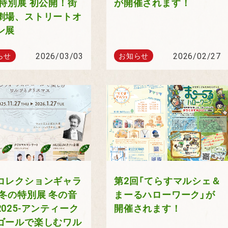
 特別展 初公開！街
が開催されます！
劇場、ストリートオ
ン展
2026/03/03
2026/02/27
らせ
お知らせ
コレクションギャラ
第2回「てらすマルシェ＆
 冬の特別展 冬の音
まーるハローワーク」が
2025-アンティーク
開催されます！
ゴールで楽しむワル