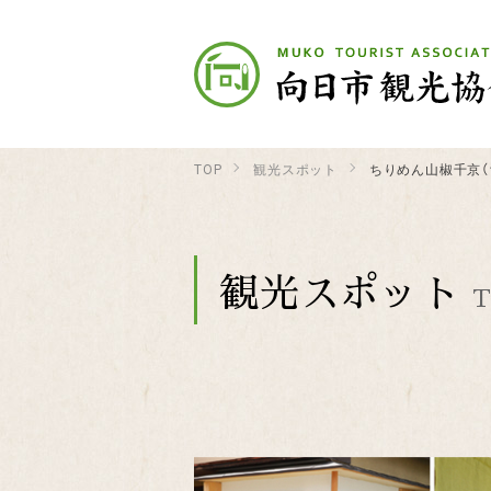
TOP
観光スポット
ちりめん山椒千京（
観光スポット
T