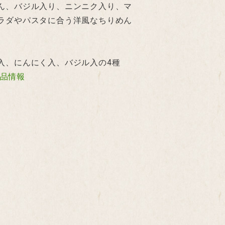
ん、バジル入り、ニンニク入り、マ
ラダやパスタに合う洋風なちりめん
入、にんにく入、バジル入の4種
品情報